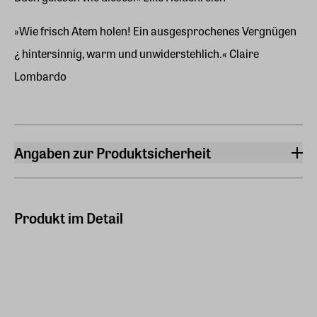
»Wie frisch Atem holen! Ein ausgesprochenes Vergnügen
¿ hintersinnig, warm und unwiderstehlich.« Claire
Lombardo
Angaben zur Produktsicherheit
Hersteller
Piper Verlag GmbH
Georgenstr. 4, 80799, München
Produkt im Detail
Hersteller Land
Deutschland (EU)
E-Mail-Adresse
info@piper.de