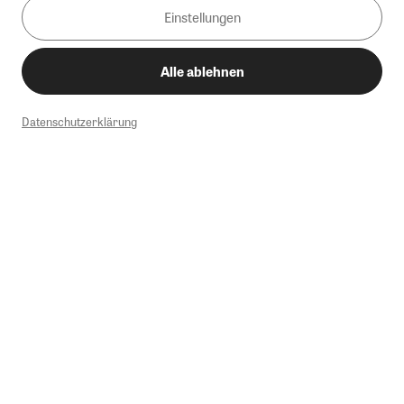
Einstellungen
Alle ablehnen
Datenschutzerklärung
1
Mindestbestellwert von 50€. Nicht anwendbar auf Produkte, die der
Buchpreisbindung unterliegen, ZEIT-Akademie, e-Books. Keine
Barauszahlung möglich. Nicht mit weiteren Gutscheinen/Rabatten
kombinierbar.
Briefsendungen sind vom kostenlosen Rückversand ausgeschlossen.
Weitere Informationen zu Rücksendungen finden Sie hier
.
Alle Preise inkl. gesetzl. MwSt. zzgl. Versandkosten