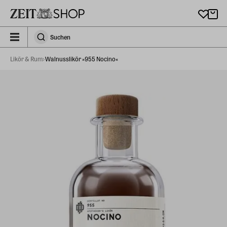
Zu Hauptinhalt springen
zeit_storefront.components.search.collapsed
Suchen
Suchen
Likör & Rum
Walnusslikör »955 Nocino«