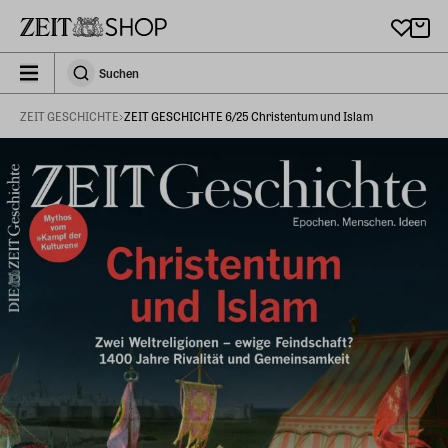
Zu Hauptinhalt springen
zeit_storefront.components.search.collapsed
Suchen
Suchen
ZEIT GESCHICHTE
ZEIT GESCHICHTE 6/25 Christentum und Islam