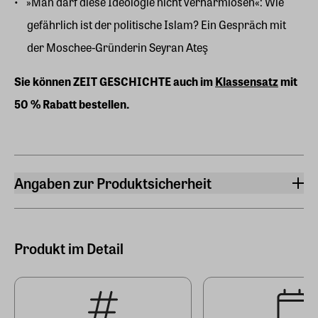
»Man darf diese Ideologie nicht verharmlosen«: Wie
gefährlich ist der politische Islam? Ein Gespräch mit
der Moschee-Gründerin Seyran Ateş
Sie können ZEIT GESCHICH
TE auch im
Klassensatz
mit
50 % Rabatt bestellen.
Angaben zur Produktsicherheit
Hersteller
Zeitverlag Gerd Bucerius GmbH & Co. KG
Buceriusstraße, Eingang Speersort 1, 20095 Hamburg
Produkt im Detail
Hersteller Land
Deutschland (EU)
E-Mail-Adresse